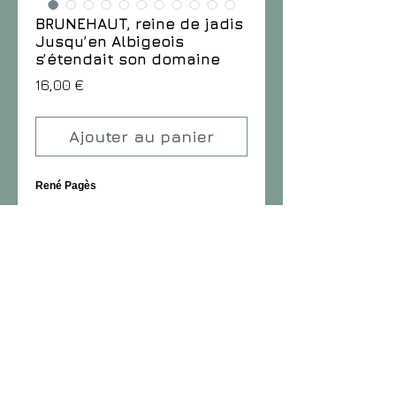
BRUNEHAUT, reine de jadis
Jusqu’en Albigeois
s’étendait son domaine
Prix
16,00 €
Ajouter au panier
René Pagès
Parution
: 19 mars 2020
Format
: 130 x 220 mm, Broché avec
rabats, 192 pages
ROMAN HISTORIQUE
ISBN : 978-2-900803-15-8
POUR EN SAVOIR PLUS
POINTS FORTS
• L’histoire du Quercy il y a 1500 ans !
• Une histoire qui démarre à Bruniquel avec