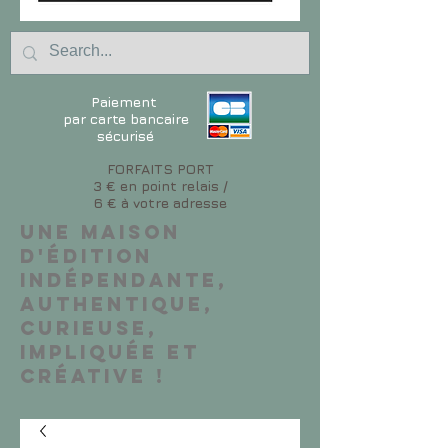
Paiement
par carte bancaire
sécurisé
FORFAITS PORT
3 € en point relais /
6 € à votre adresse
Une maison
d'édition
indépendante,
authentique,
curieuse,
impliquée et
créative !