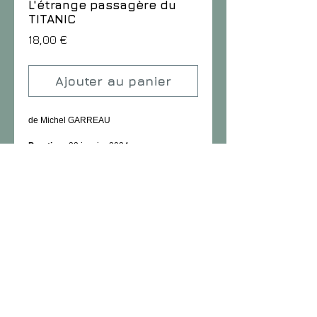
L'étrange passagère du
TITANIC
Prix
18,00 €
Ajouter au panier
de Michel GARREAU
Parution
: 22 janvier 2024
Format
: 130 x 220 mm, broché avec rabats,
250 pages
Prix TTC
: 18,00 €
ISBN
: 978-2-900803-71-4
Pour en savoir plus...
Histoire et Fantastique s’unissent dans un
roman d’aventure palpitant !
En 1912, l’éminent astronome Alphonse
Pariset est invité à participer à une