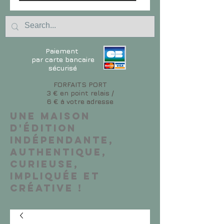
Paiement
par carte bancaire
sécurisé
FORFAITS PORT
3 € en point relais /
6 € à votre adresse
Une maison
d'édition
indépendante,
authentique,
curieuse,
impliquée et
créative !