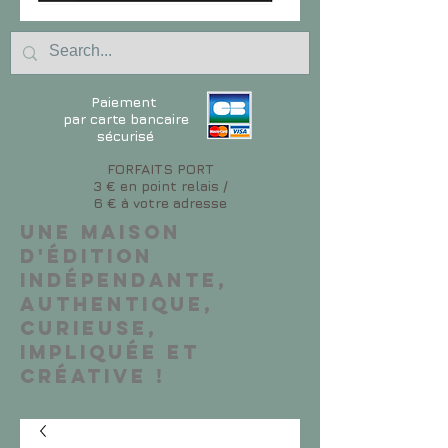
Paiement
par carte bancaire
sécurisé
FORFAITS PORT
3 € en point relais /
6 € à votre adresse
Une maison
d'édition
indépendante,
authentique,
curieuse,
impliquée et
créative !