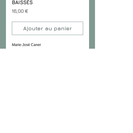
BAISSÉS
Prix
16,00 €
Ajouter au panier
Marie-José Caner
Format : 13 x 22 cm
Nombre de pages : 220
PARUTION 2011
Details
« Je suis tombée amoureuse d’une maison
!... Déjà, je bute sur les mots. Comment
expliquer l’inexplicable ! »
En sentinelle sur le bord d’une route, grise,
abandonnée, pathétique, une maison attire
le regard de Pauline et retient son cœur.
Arrivée à un moment charnière de sa vie,