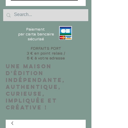
Paiement
par carte bancaire
sécurisé
FORFAITS PORT
3 € en point relais /
6 € à votre adresse
Une maison
d'édition
indépendante,
authentique,
curieuse,
impliquée et
créative !