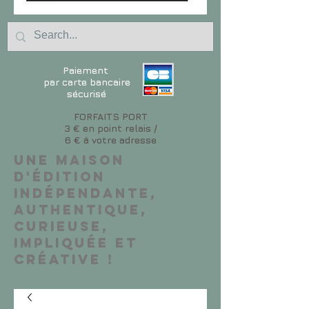
Paiement
par carte bancaire
sécurisé
FORFAITS PORT
3 € en point relais /
6 € à votre adresse
Une maison
d'édition
indépendante,
authentique,
curieuse,
impliquée et
créative !