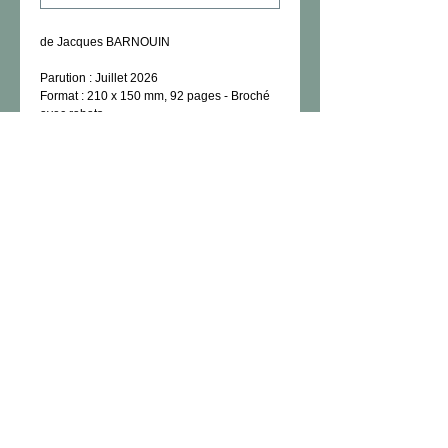
de Jacques BARNOUIN
Parution : Juillet 2026
Format : 210 x 150 mm, 92 pages - Broché
avec rabats
Prix TTC : 19,90 €
ISBN : 978-2-488862-12-7
Pour en savoir plus !
Marciac, au cœur de l’Histoire et au sommet
du Jazz est bien plus qu’un livre sur une
commune du Gers : c’est le récit vivant
d’une métamorphose exceptionnelle.
Fondée en 1298 comme bastide médiévale,
Marciac devient au fil des siècles un lieu où
se croisent histoire politique, patrimoine
religieux, mémoire rurale et aventure
culturelle, jusqu’à son rayonnement
international avec Jazz in Marciac.
L’ouvrage séduit d’abord par son angle
original : raconter un village en tenant