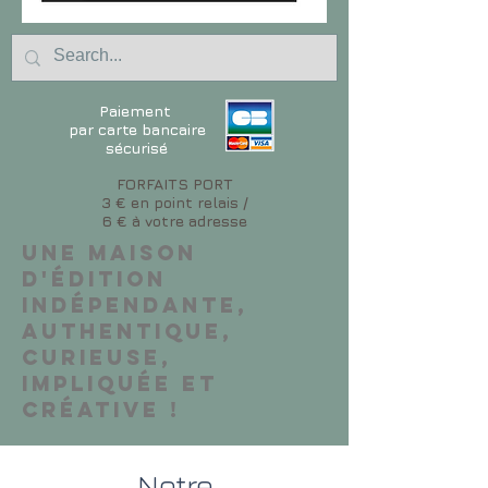
Paiement
par carte bancaire
sécurisé
FORFAITS PORT
3 € en point relais /
6 € à votre adresse
Une maison
d'édition
indépendante,
authentique,
curieuse,
impliquée et
créative !
Notre