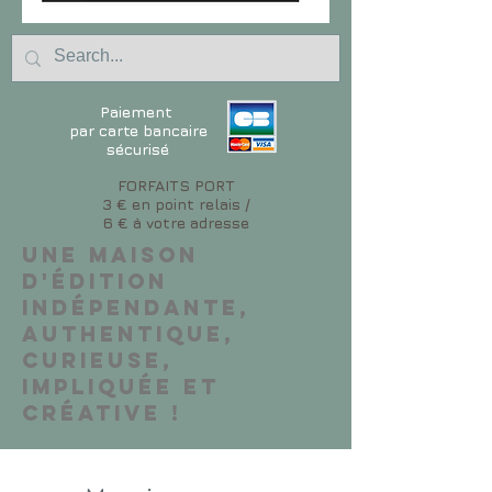
Paiement
par carte bancaire
sécurisé
FORFAITS PORT
3 € en point relais /
6 € à votre adresse
Une maison
d'édition
indépendante,
authentique,
curieuse,
impliquée et
créative !