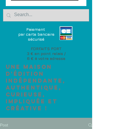
Paiement
par carte bancaire
sécurisé
FORFAITS PORT
3 € en point relais /
6 € à votre adresse
Une maison
d'édition
indépendante,
authentique,
curieuse,
impliquée et
créative !
Post