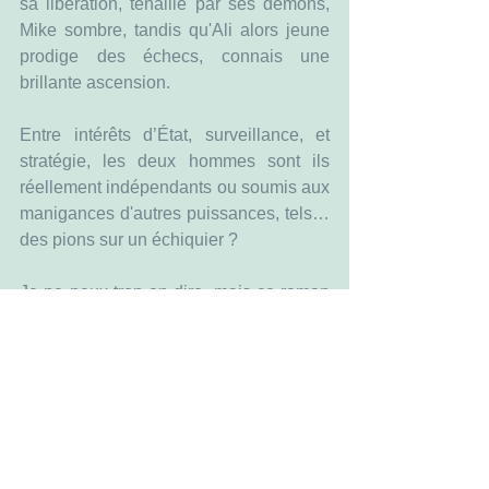
sa libération, tenaillé par ses démons, 
Mike sombre, tandis qu'Ali alors jeune 
prodige des échecs, connais une 
brillante ascension.
Entre intérêts d’État, surveillance, et 
stratégie, les deux hommes sont ils 
réellement indépendants ou soumis aux 
manigances d'autres puissances, tels… 
des pions sur un échiquier ?
Je ne peux trop en dire, mais ce roman 
m'a fait penser à la série « Homeland » 
(mais avec une histoire bien différente). 
Prenez un soldat, ajoutez un ou 
plusieurs traumatismes, quelques 
blessures à l'âme et ajoutez-y une 
profonde crise de conscience. Le tout 
sur fond d’érotisme et d’espionnage : 