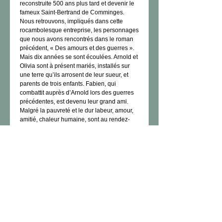
reconstruite 500 ans plus tard et devenir le 
fameux Saint-Bertrand de Comminges.
Nous retrouvons, impliqués dans cette 
rocambolesque entreprise, les personnages 
que nous avons rencontrés dans le roman 
précédent, « Des amours et des guerres ». 
Mais dix années se sont écoulées. Arnold et 
Olivia sont à présent mariés, installés sur 
une terre qu’ils arrosent de leur sueur, et 
parents de trois enfants. Fabien, qui 
combattit auprès d’Arnold lors des guerres 
précédentes, est devenu leur grand ami. 
Malgré la pauvreté et le dur labeur, amour, 
amitié, chaleur humaine, sont au rendez-
vous, ingrédients bien réels d’un possible 
bonheur.
Mais acculé comme tant d’autres à une 
condition sociale insupportable, lassé de la 
tyrannie exercée par les rois et les Grands, 
Arnold convaincra Fabien de le suivre, et 
avec d’autres Albigeois, ils rejoindront les 
insurgés. Tous auront à soutenir le siège de 
la superbe cité pyrénéenne. Celle-ci se 
révèlera imprenable, et c’est une trahison 
qui fera 