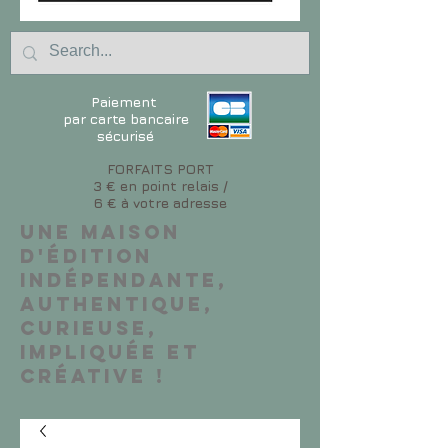
Paiement
par carte bancaire
sécurisé
FORFAITS PORT
3 € en point relais /
6 € à votre adresse
Une maison
d'édition
indépendante,
authentique,
curieuse,
impliquée et
créative !