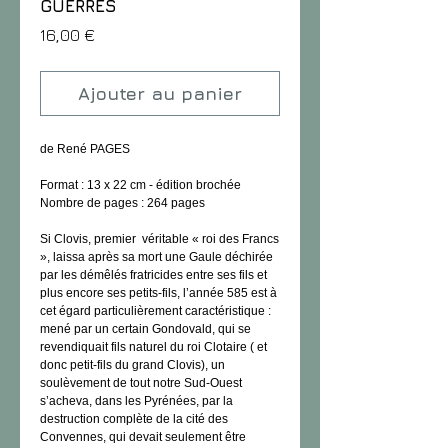
GUERRES
Prix
16,00 €
Ajouter au panier
de René PAGES
Format : 13 x 22 cm - édition brochée
Nombre de pages : 264 pages
Si Clovis, premier  véritable « roi des Francs 
», laissa après sa mort une Gaule déchirée 
par les démêlés fratricides entre ses fils et 
plus encore ses petits-fils, l’année 585 est à 
cet égard particulièrement caractéristique : 
mené par un certain Gondovald, qui se 
revendiquait fils naturel du roi Clotaire ( et 
donc petit-fils du grand Clovis), un 
soulèvement de tout notre Sud-Ouest 
s’acheva, dans les Pyrénées, par la 
destruction complète de la cité des 
Convennes, qui devait seulement être 