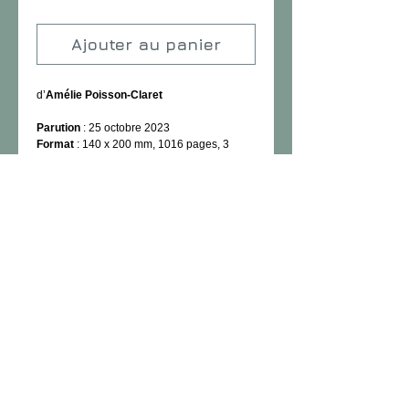
Ajouter au panier
d’
Amélie Poisson-Claret
Parution
: 25 octobre 2023
Format
: 140 x 200 mm, 1016 pages, 3
volumes
Prix TTC
: 39,00 € (Au lieu de 44,00 à
l’unité)
ISBN
: 978-2-900803-62-2
Pour en savoir plus...
EROS PRAT : Un héros moderne qui
cultive la fraternité et la fidélité aux
valeurs humanistes !
(Livre 1) - eros prat, le combat d’un ange
L’ange Eros apprend sous la tutelle de son
père, le grand Phidias, à aider les « sans-