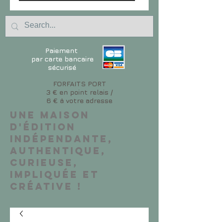
Paiement
par carte bancaire
sécurisé
FORFAITS PORT
3 € en point relais /
6 € à votre adresse
Une maison
d'édition
indépendante,
authentique,
curieuse,
impliquée et
créative !