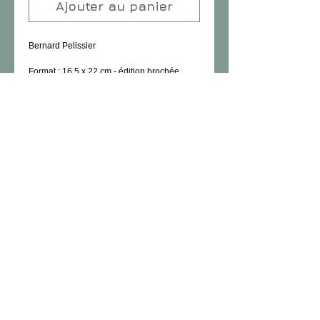
Ajouter au panier
Bernard Pelissier
Format : 16,5 x 22 cm - édition brochée
Nombre de pages : 40 pages
Prix : 10,00 €
Details
Ce livre retrace l’histoire du Grand Prix
d’Albi 1953, dans lequel étaient
engagés les trois derniers champions du
Monde de Formule 1 (FARINA,
FANGIO et ASCARI), fait rare et par
conséquent exceptionnel !
De nombreuses photographies en noir et
blanc pour raviver les souvenirs des
passionnés comme des simples spectateurs
et séduire les jeunes
générations qui s’intéressent aux sports
mécaniques.