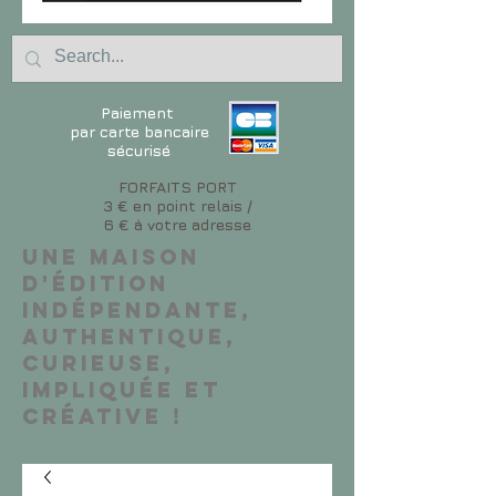
Paiement
par carte bancaire
sécurisé
FORFAITS PORT
3 € en point relais /
6 € à votre adresse
Une maison
d'édition
indépendante,
authentique,
curieuse,
impliquée et
créative !