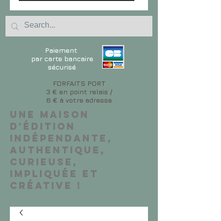
Paiement
par carte bancaire
sécurisé
FORFAITS PORT
3 € en point relais /
6 € à votre adresse
Une maison
d'édition
indépendante,
authentique,
curieuse,
impliquée et
créative !