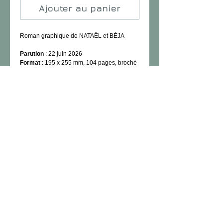
Ajouter au panier
Roman graphique de NATAËL et BÉJA
Parution
: 22 juin 2026
Format
: 195 x 255 mm, 104 pages, broché
avec rabats
Prix TTC
:
24,00 €
ISBN
: 979-10-7006-631-7
Pour en savoir plus !
Cet été, offrez-vous un voyage graphique
dans la vie et l’œuvre foisonnantes de
Boris VIAN !
L’Avis de Vian
propose une immersion
graphique dans la vie et l’œuvre d’un
créateur majeur du xxe siècle : écrivain,
musicien de jazz, ingénieur, inventeur
d’identités multiples et figure emblématique
de Saint-Germain-des-Prés. Le livre revient