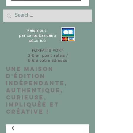
Paiement
par carte bancaire
sécurisé
FORFAITS PORT
3 € en point relais /
6 € à votre adresse
Une maison
d'édition
indépendante,
authentique,
curieuse,
impliquée et
créative !