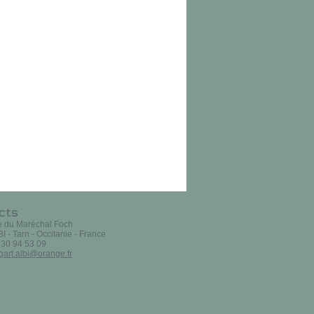
dans une collection reconnue et cohérente
iteur installé à Albi,
Jérôme Poitte
est
s Un Autre Reg’Art. Spécialisé dans le
res, il conçoit des ouvrages où texte et
évéler la richesse des paysages, de
cture des régions françaises, en particulier
l se distingue par un regard sensible,
re et une volonté de rendre le
u plus grand nombre.
cts
e du Maréchal Foch
 - Tarn - Occitanie - France
 30 94 53 09
gart.albi@orange.fr