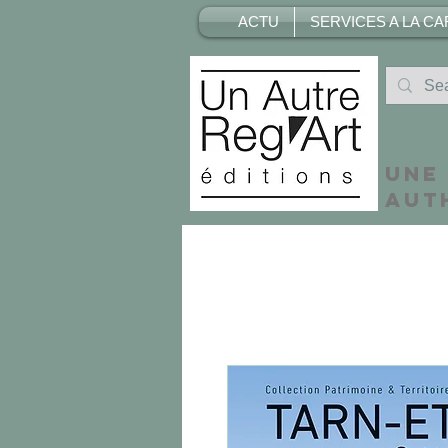
ACTU
SERVICES A LA CA
Une
aut