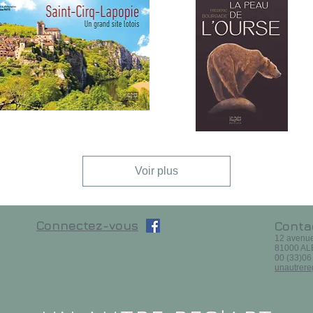
MONDE
INT-
DANS
RQ-
LA
Aperçu rapide
Aperçu rapide
APOPIE.
PEAU
n
DE
and
L'OURSE
Voir plus
te
tois
Connectez-vous
Conta
12 avenu
81000 ALBI
00 (33)06
unautrere