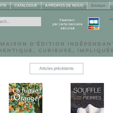
RTE
CATALOGUE
A PROPOS DE NOUS
Boutique
F
Paiement
par carte bancaire
sécurisé
 maison d'édition indépendan
hentique, curieuse, impliquée
Articles précédents