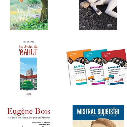
A
SOUFFLE
UGUE
DE
Aperçu rapide
Aperçu rapide
E
PIERRES
'ORANGER
A
ANTHOLOGIE
LOCHE
DES
Aperçu rapide
Aperçu rapide
U
ACTEURS
AHUT
ET
ACTRICES...
Tomes
1,
2
et