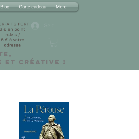
Blog
Carte cadeau
More
ORFAITS PORT
Se connecter
3 € en point
relais /
6 € à votre
adresse
te,
 et créative !