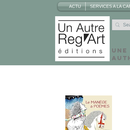
ACTU
SERVICES A LA CA
Une
aut